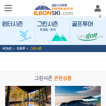
HOME
도호쿠
그린시즌
그린시즌
관련상품