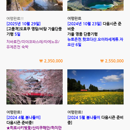
여행완료!!
여행완료
[2025년 10월 29일]
[2024년 10월 23일]
다음시즌 준
[고품격]도호쿠 명탕/비탕 가을단풍
비중
기행
5일
가을 명품 단풍기행
뉴토온천.핫코다산.오이라세계류.자
치바료칸/미야코와스레/타에노유/
오산 6일
유제온천 숙박
\ 2,350,000
\ 2,550,000
여행완료!
여행완료!
[2024 4월.봄나들이]
[2024 5월 봄나들이
다음시즌 준비
다음시즌 준비중!
중]
★히로사키벚꽃/산리쿠해안/하치만