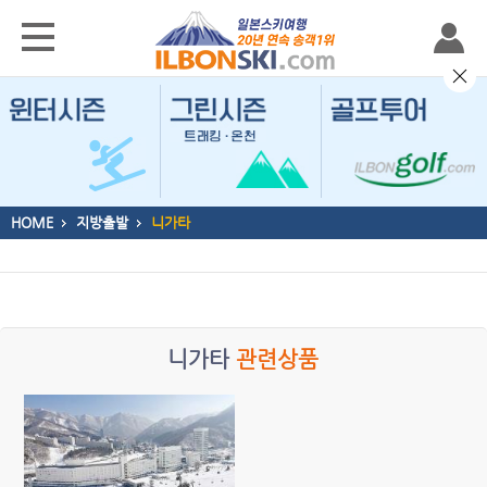
HOME
지방출발
니가타
니가타
관련상품