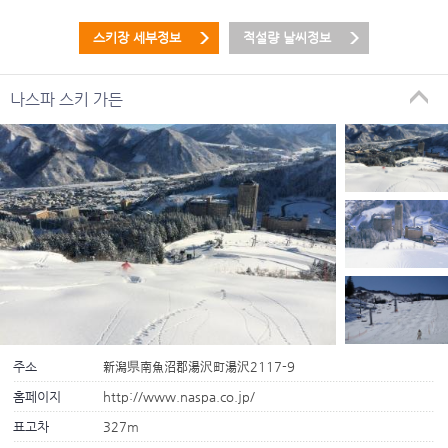
스키장 세부정보
적설량 날씨정보
나스파 스키 가든
주소
新潟県南魚沼郡湯沢町湯沢2117-9
홈페이지
http://www.naspa.co.jp/
표고차
327m