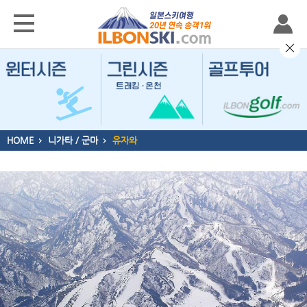
HOME
니가타 / 군마
유자와