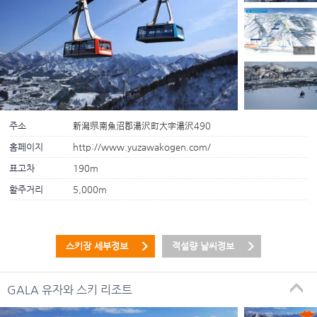
주소
新潟県南魚沼郡湯沢町大字湯沢490
홈페이지
http://www.yuzawakogen.com/
표고차
190m
활주거리
5,000m
스키장 세부정보
적설량 날씨정보
GALA 유자와 스키 리조트