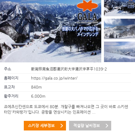
주소
新潟県南魚沼郡湯沢町大字湯沢字茅平1039-2
홈페이지
https://gala.co.jp/winter/
표고차
840m
활주거리
6,000m
죠에츠신칸센으로 도쿄에서 80분. 개찰구를 빠져나오면 그 곳이 바로 스키센
터인'카와방가'입니다. 공항을 연상시키는 인포메이션 ...
스키장 세부정보
적설량 날씨정보